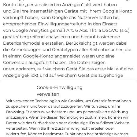
Konto die „personalisierten Anzeigen“ aktiviert haben
und Sie Ihre internetfähigen Geräte mit Ihrem Google Konto
verknüpft haben, kann Google das Nutzerverhalten bei
entsprechender Einwilligungserteilung in den Einsatz
von Google Analytics gemäß Art. 6 Abs. 1 lit. a DSGVO (s.o.)
geräteübergreifend analysieren und hierauf basierende
Datenbankmodelle erstellen. Berücksichtigt werden dabei
die Anmeldungen und Gerätetypen aller Seitenbesucher, die
in einem Google-Konto angemeldet waren und eine
Conversion ausgeführt haben. Die Daten zeigen
unter anderem, auf welchem Gerät Sie das erste Mal auf eine
Anzeige geklickt und auf welchem Gerät die zugehörige
Conversion stattgefunden hat. Soweit Google
Cookie-Einwilligung
Signals verwendet wird, erhalten wir keine
verwalten
personenbezogenen Daten von Google, sondern lediglich
auf Basis von Google Signals erstellte Statistiken. Sie haben
Wir verwenden Technologien wie Cookies, um Geräteinformationen
zu speichern und/oder darauf zuzugreifen. Wir tun dies, um Ihr
die Möglichkeit, die Funktion „personalisierte Anzeigen“ in
Browsing-Erlebnis zu verbessern und um personalisierte Werbung
den Einstellungen Ihres Google-Kontos zu deaktivieren und
anzuzeigen. Wenn Sie diesen Technologien zustimmen, können wir
damit die geräteübergreifende Analyse abzustellen. Folgen
Daten wie das Surfverhalten oder eindeutige IDs auf dieser Website
Sie hierzu den Hinweisen auf dieser
verarbeiten. Wenn Sie Ihre Zustimmung nicht erteilen oder
Seite:
https://support.google.com/ads/answer/2662922?hl=de
widerrufen, können bestimmte Funktionen beeinträchtigt werden.