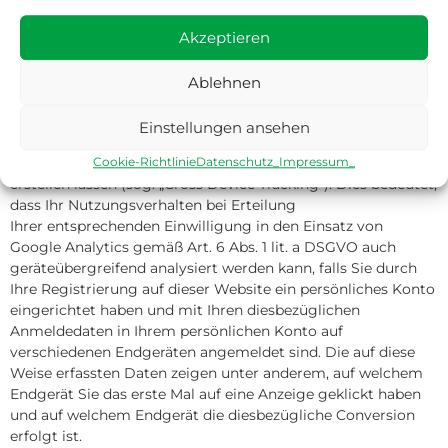
Weitergehende Informationen finden Sie
Akzeptieren
hier:
https://support.google.com/analytics/answer/7532985?
hl=de
Ablehnen
Als Erweiterung von Google Analytics kann auf dieser
Website auch die Funktion „UserIDs“ eingesetzt werden.
Einstellungen ansehen
Durch die Vergabe von individuellen UserIDs können
wir geräteübergreifende Berichte (Reports) durch Google
Cookie-Richtlinie
Datenschutz_
Impressum_
erstellen lassen (sog. „Cross Device Tracking“). Dies bedeutet,
dass Ihr Nutzungsverhalten bei Erteilung
Ihrer entsprechenden Einwilligung in den Einsatz von
Google Analytics gemäß Art. 6 Abs. 1 lit. a DSGVO auch
geräteübergreifend analysiert werden kann, falls Sie durch
Ihre Registrierung auf dieser Website ein persönliches Konto
eingerichtet haben und mit Ihren diesbezüglichen
Anmeldedaten in Ihrem persönlichen Konto auf
verschiedenen Endgeräten angemeldet sind. Die auf diese
Weise erfassten Daten zeigen unter anderem, auf welchem
Endgerät Sie das erste Mal auf eine Anzeige geklickt haben
und auf welchem Endgerät die diesbezügliche Conversion
erfolgt ist.