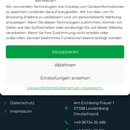
verwalten
Wir verwenden Technologien wie Cookies, um Geräteinformationen
Europas Marktführer für Anhängerkupplungen und
zu speichern und/oder darauf zuzugreifen. Wir tun dies, um Ihr
Transportlösungen
Browsing-Erlebnis zu verbessern und um personalisierte Werbung
anzuzeigen. Wenn Sie diesen Technologien zustimmen, können wir
Daten wie das Surfverhalten oder eindeutige IDs auf dieser Website
verarbeiten. Wenn Sie Ihre Zustimmung nicht erteilen oder
Unternehmen
About us
widerrufen, können bestimmte Funktionen beeinträchtigt werden.
Home
Karriere
Akzeptieren
Was wir tun
Nachhaltigkeit
Wo wir sind
Lieferanten und Partner
Ablehnen
Kontakt
Einstellungen ansehen
Investor Relations
Cookie-Richtlinie
Datenschutz_
Impressum_
Rechtliches
Kontakt
Datenschutz
Am Eichberg Flauer 1
07338 Leutenberg
Impressum
Deutschland
+49 36734 35 485